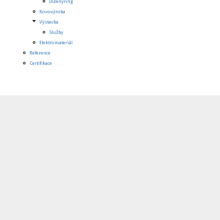
Inženýring
Kovovýroba
Výstavba
Služby
Elektromateriál
Reference
Certifikace