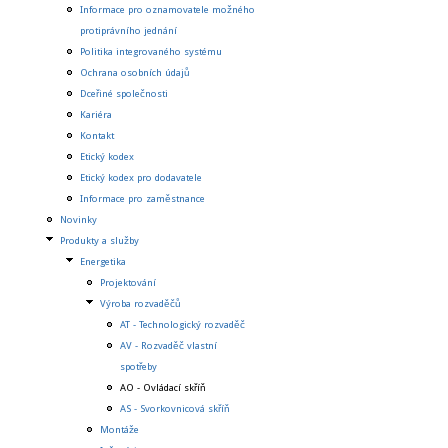
Informace pro oznamovatele možného
protiprávního jednání
Politika integrovaného systému
Ochrana osobních údajů
Dceřiné společnosti
Kariéra
Kontakt
Etický kodex
Etický kodex pro dodavatele
Informace pro zaměstnance
Novinky
Produkty a služby
Energetika
Projektování
Výroba rozvaděčů
AT - Technologický rozvaděč
AV - Rozvaděč vlastní
spotřeby
AO - Ovládací skříň
AS - Svorkovnicová skříň
Montáže