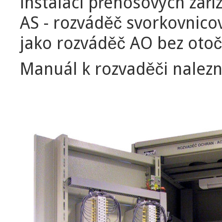
instalaci přenosových zaří
AS - rozváděč svorkovnico
jako rozváděč AO bez oto
Manuál k rozvaděči nalezn