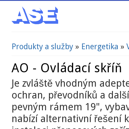
Produkty a služby
»
Energetika
»
Jste zde
AO - Ovládací skříň
Je zvláště vhodným adeptem
ochran, převodníků a dalš
pevným rámem 19", vybav
nabízí alternativní řešení