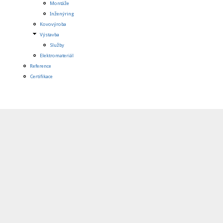
Montáže
Inženýring
Kovovýroba
Výstavba
Služby
Elektromateriál
Reference
Certifikace