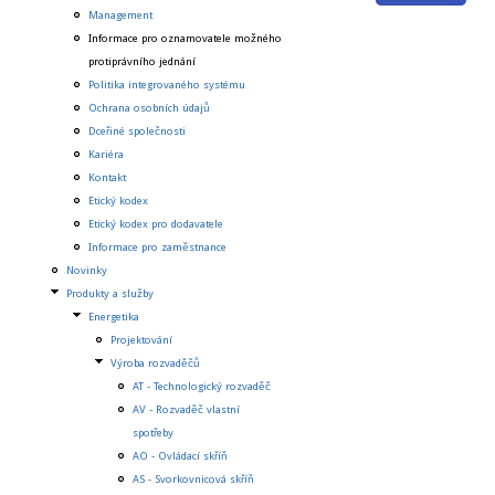
Management
Informace pro oznamovatele možného
protiprávního jednání
Politika integrovaného systému
Ochrana osobních údajů
Dceřiné společnosti
Kariéra
Kontakt
Etický kodex
Etický kodex pro dodavatele
Informace pro zaměstnance
Novinky
Produkty a služby
Energetika
Projektování
Výroba rozvaděčů
AT - Technologický rozvaděč
AV - Rozvaděč vlastní
spotřeby
AO - Ovládací skříň
AS - Svorkovnicová skříň