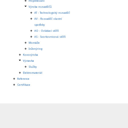
Projektování
Výroba rozvaděčů
AT - Technologický rozvaděč
AV - Rozvaděč vlastní
spotřeby
AO - Ovládací skříň
AS - Svorkovnicová skříň
Montáže
Inženýring
Kovovýroba
Výstavba
Služby
Elektromateriál
Reference
Certifikace