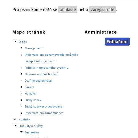
Pro psaní komentářů se
přihlaste
nebo
zaregistrujte
.
Mapa stránek
Administrace
Přihlášení
O nás
Management
Informace pro oznamovatele možného
protiprávního jednání
Politika integrovaného systému
Ochrana osobních údajů
Dceřiné společnosti
Kariéra
Kontakt
Etický kodex
Etický kodex pro dodavatele
Informace pro zaměstnance
Novinky
Produkty a služby
Energetika